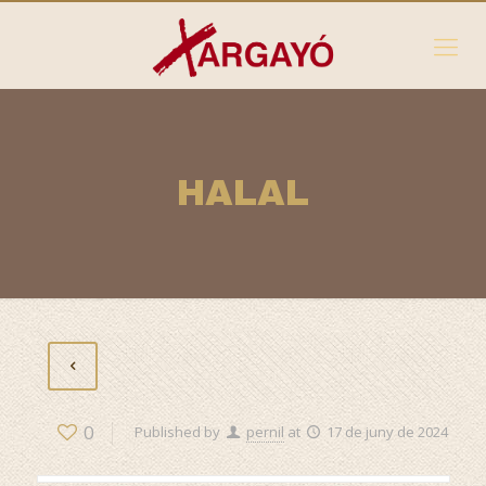
HALAL
0
Published by
pernil
at
17 de juny de 2024